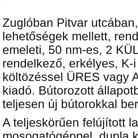
Zuglóban Pitvar utcában,
lehetőségek mellett, rend
emeleti, 50 nm-es, 2 K
rendelkező, erkélyes, K-
költözéssel ÜRES vagy A
kiadó. Bútorozott állapotb
teljesen új bútorokkal b
A teljeskörűen felújított 
mosogatógéppel, dupla k