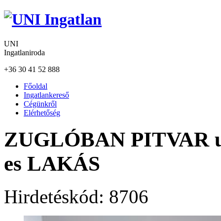
UNI
Ingatlaniroda
+36 30 41 52 888
Főoldal
Ingatlankereső
Cégünkről
Elérhetőség
ZUGLÓBAN PITVAR utcá
es LAKÁS
Hirdetéskód:
8706