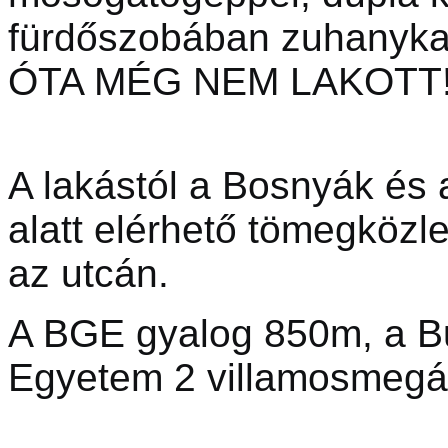
fürdőszobában zuhanykab
ÓTA MÉG NEM LAKOTT!
A lakástól a Bosnyák és a
alatt elérhető tömegközl
az utcán.
A BGE gyalog 850m, a Bu
Egyetem 2 villamosmegál