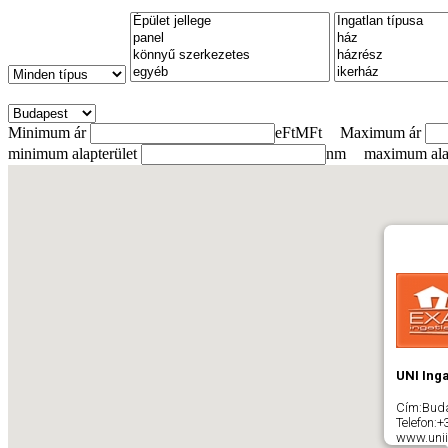
Minimum ár
eFt
MFt
Maximum ár
minimum alapterület
nm
maximum alap
UNI Inga
Cím:
Bud
Telefon:
+
www.unii