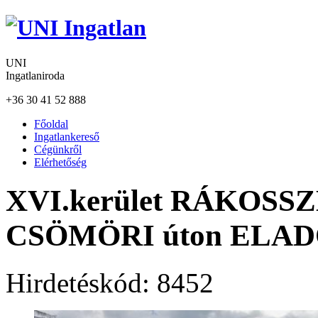
UNI
Ingatlaniroda
+36 30 41 52 888
Főoldal
Ingatlankereső
Cégünkről
Elérhetőség
XVI.kerület RÁKOS
CSÖMÖRI úton ELA
Hirdetéskód:
8452