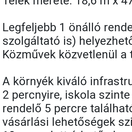
Telek mérete: 18,6 m x 4
Legfeljebb 1 önálló rend
szolgáltató is) helyezhető
Közművek közvetlenül a t
A környék kiváló infrastr
2 percnyire, iskola szin
rendelő 5 percre találhat
vásárlási lehetőségek szi