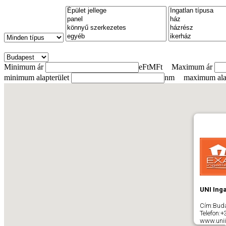
Minimum ár
eFt
MFt
Maximum ár
minimum alapterület
nm
maximum alap
UNI Inga
Cím:
Bud
Telefon:
+
www.unii