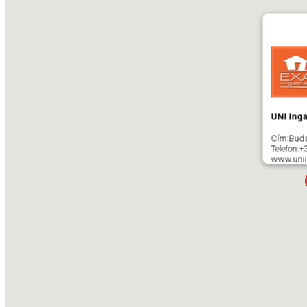
UNI Inga
Cím:
Bud
Telefon:
+
www.unii