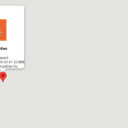
tlan
apest
36 30 41 52 888
ngatlan.hu