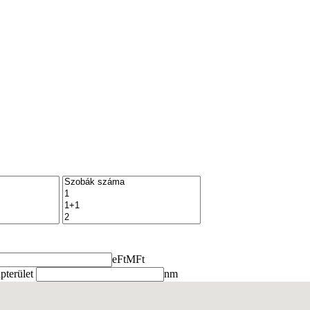
eFt
MFt
terület
nm