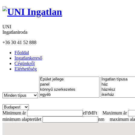
UNI
Ingatlaniroda
+36 30 41 52 888
Főoldal
Ingatlankereső
Cégünkről
Elérhetőség
Minimum ár
eFt
MFt
Maximum ár
minimum alapterület
nm
maximum alap