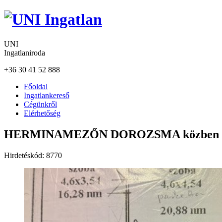
UNI
Ingatlaniroda
+36 30 41 52 888
Főoldal
Ingatlankereső
Cégünkről
Elérhetőség
HERMINAMEZŐN DOROZSMA közben I. 
Hirdetéskód:
8770