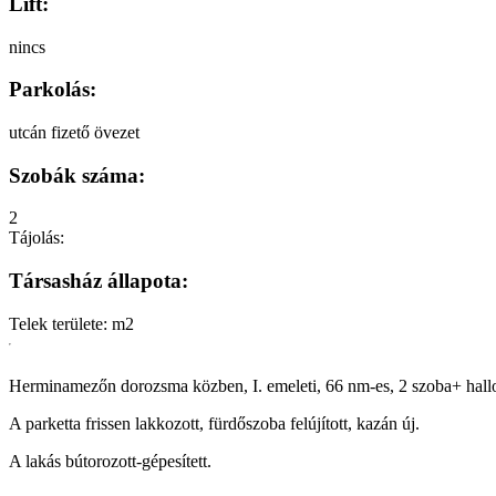
Lift:
nincs
Parkolás:
utcán fizető övezet
Szobák száma:
2
Tájolás:
Társasház állapota:
Telek területe:
m2
Herminamezőn dorozsma közben, I. emeleti, 66 nm-es, 2 szoba+ hallos,
A parketta frissen lakkozott, fürdőszoba felújított, kazán új.
A lakás bútorozott-gépesített.