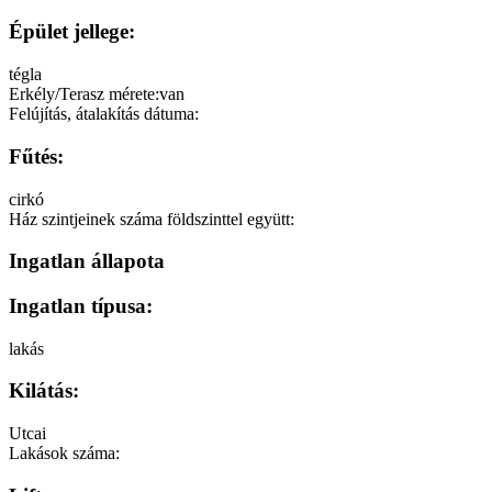
Épület jellege:
tégla
Erkély/Terasz mérete:
van
Felújítás, átalakítás dátuma:
Fűtés:
cirkó
Ház szintjeinek száma földszinttel együtt:
Ingatlan állapota
Ingatlan típusa:
lakás
Kilátás:
Utcai
Lakások száma: